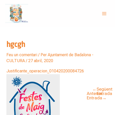
Vés
Navegació
Mai
al
d'entrades
Men
contingut
hgcgh
Feu un comentari
/ Per
Ajuntament de Badalona -
CULTURA
/
27 abril, 2020
Justificante_operacion_010420200084726
←
Següent
Anterior
Entrada
Entrada
→