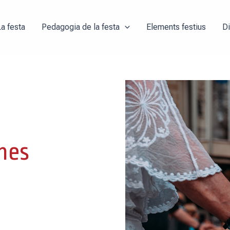
La festa
Pedagogia de la festa
Elements festius
D
nes