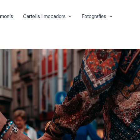
imonis
Cartells i mocadors
Fotografies